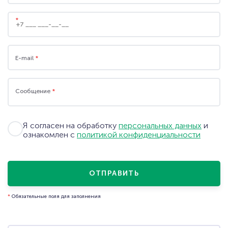
+7 (495) 109-09-79
(Москва)
+7 (812) 209-06-07
(Санкт-Петербург)
*
wms@eme.ru
E-mail
*
СКАЧАТЬ ПРЕЗЕНТАЦИЮ
ЗАПРОСИТЬ ДЕМОНСТРАЦИЮ
ФУНКЦИОНАЛА
Сообщение
*
Я согласен на обработку
персональных данных
и
СКАЧАТЬ АНКЕТУ
ОБРАТНАЯ СВЯЗЬ
ознакомлен с
политикой конфиденциальности
ОТПРАВИТЬ
*
Обязательные поля для заполнения