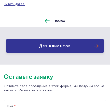
Читать далее.
НАЗАД
Для клиентов
Оставьте заявку
ООО "ЕМЕ" 107076, г. Москва, Колодезный пер.,
Оставьте свое сообщение в этой форме, мы получим его на
дом 2а. стр. 1, ИНН 7714279375
e-mail и обязательно ответим!
ООО "ЕМЕ" 107076, г. Москва, Колодезный пер.,
дом 2а. стр. 1, ИНН 9718004569
Имя
*