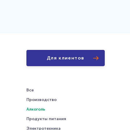
wms@eme.ru
СКАЧАТЬ ПРЕЗЕНТАЦИЮ
ЗАПРОСИТЬ ДЕМОНСТРАЦИЮ
ФУНКЦИОНАЛА
Для клиентов
АЧАТЬ АНКЕТУ
ОБРАТНАЯ СВЯЗЬ
Все
Производство
Алкоголь
Продукты питания
Электротехника