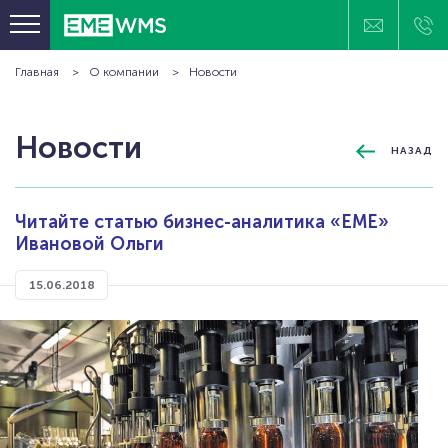
Главная
О компании
Новости
ПРОГРАММНЫЕ ПРОДУКТЫ
ОТРАСЛЕВЫЕ РЕШЕНИЯ
Новости
НАЗАД
КЛИЕНТЫ
ПРОЕКТЫ
Читайте статью бизнес-аналитика «ЕМЕ»
ТЕХНОЛОГИИ И ОБОРУДОВАНИЕ
Ивановой Ольги
БАЗА ЗНАНИЙ
15.06.2018
О КОМПАНИИ
КОНТАКТЫ