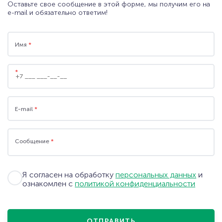
ООО "ЕМЕ" 107076, г. Москва, Колодезный пер.,
Оставьте свое сообщение в этой форме, мы получим его на
дом 2а. стр. 1, ИНН 9718004569
e-mail и обязательно ответим!
+7 (495) 109-09-79
(Москва)
+7 (812) 209-06-07
(Санкт-Петербург)
Имя
*
wms@eme.ru
*
СКАЧАТЬ ПРЕЗЕНТАЦИЮ
ЗАПРОСИТЬ ДЕМОНСТРАЦИЮ
E-mail
*
ФУНКЦИОНАЛА
Сообщение
*
СКАЧАТЬ АНКЕТУ
ОБРАТНАЯ СВЯЗЬ
Я согласен на обработку
персональных данных
и
ознакомлен с
политикой конфиденциальности
ОТПРАВИТЬ