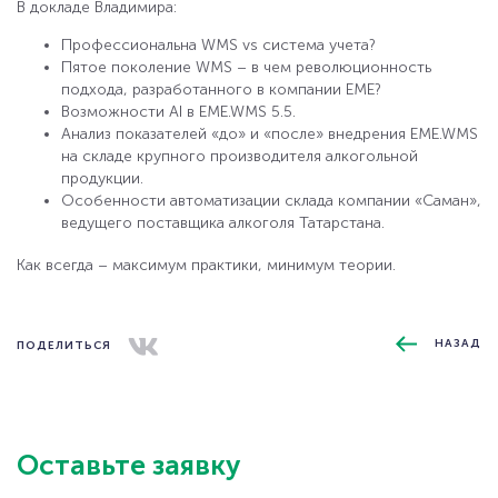
В докладе Владимира:
Профессиональна WMS vs система учета?
Пятое поколение WMS – в чем революционность
подхода, разработанного в компании ЕМЕ?
Возможности AI в EME.WMS 5.5.
Анализ показателей «до» и «после» внедрения EME.WMS
на складе крупного производителя алкогольной
продукции.
Особенности автоматизации склада компании «Саман»,
ведущего поставщика алкоголя Татарстана.
Как всегда – максимум практики, минимум теории.
НАЗАД
ПОДЕЛИТЬСЯ
ООО "ЕМЕ" 107076, г. Москва, Колодезный пер.,
Оставьте заявку
дом 2а. стр. 1, ИНН 7714279375