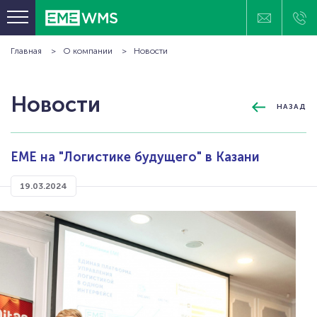
Главная
О компании
Новости
ПРОГРАММНЫЕ ПРОДУКТЫ
ОТРАСЛЕВЫЕ РЕШЕНИЯ
Новости
НАЗАД
КЛИЕНТЫ
ПРОЕКТЫ
ЕМЕ на "Логистике будущего" в Казани
ТЕХНОЛОГИИ И ОБОРУДОВАНИЕ
БАЗА ЗНАНИЙ
19.03.2024
О КОМПАНИИ
КОНТАКТЫ