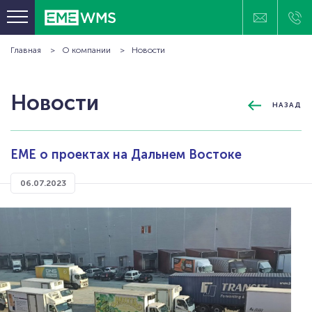
Главная
О компании
Новости
ПРОГРАММНЫЕ ПРОДУКТЫ
ОТРАСЛЕВЫЕ РЕШЕНИЯ
Новости
НАЗАД
КЛИЕНТЫ
ПРОЕКТЫ
ЕМЕ о проектах на Дальнем Востоке
ТЕХНОЛОГИИ И ОБОРУДОВАНИЕ
БАЗА ЗНАНИЙ
06.07.2023
О КОМПАНИИ
КОНТАКТЫ