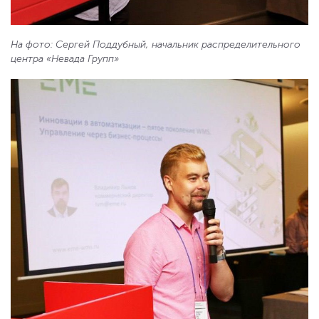
На фото: Сергей Поддубный, начальник распределительного
центра «Невада Групп»
ООО "ЕМЕ" 107076, г. Москва, Колодезный пер.,
дом 2а. стр. 1, ИНН 7714279375
ООО "ЕМЕ" 107076, г. Москва, Колодезный пер.,
дом 2а. стр. 1, ИНН 9718004569
+7 (495) 109-09-79
(Москва)
+7 (812) 209-06-07
(Санкт-Петербург)
wms@eme.ru
СКАЧАТЬ ПРЕЗЕНТАЦИЮ