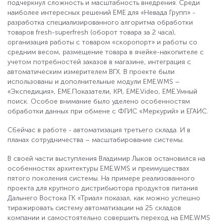
подчеркнул сложность и масштабность внедрения. Среди
наиболее интересных решений ЕМЕ для «Невада Групп» -
разработка специализированного алгоритма обработки
товаров fresh-superfresh (оборот товара за 2 часа),
организация работы с товаром «скоропорт» и работы со
средним весом, размещение товара в ячейке-накопителе с
учетом потребностей заказов в магазине, интеграция с
автоматическим измерителем ВГХ. В проекте были
использованы и дополнительные модули EME.WMS –
«Экспедиция», EME.Показатели, KPI, EME.Video, EME.Умный
поиск. Особое внимание было уделено особенностям
обработки данных при обмене с ФГИС «Меркурий» и ЕГАИС.
С6ейчас в работе - автоматизация третьего склада. И в
планах сотрудничества – масштабирование системы.
В своей части выступления Владимир Лыков остановился на
особенностях архитектуры EME.WMS и преимуществах
пятого поколения системы. На примере реализованного
проекта для крупного дистрибьютора продуктов питания
Дальнего Востока ГК «Триал» показал, как можно успешно
тиражировать систему автоматизации на 25 складов
компании и самостоятельно совершить переход на EME.WMS