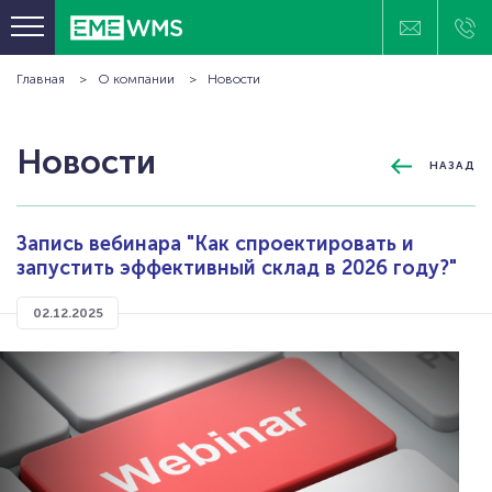
Главная
О компании
Новости
ПРОГРАММНЫЕ ПРОДУКТЫ
ОТРАСЛЕВЫЕ РЕШЕНИЯ
Новости
НАЗАД
КЛИЕНТЫ
ПРОЕКТЫ
Запись вебинара "Как спроектировать и
ТЕХНОЛОГИИ И ОБОРУДОВАНИЕ
запустить эффективный склад в 2026 году?"
БАЗА ЗНАНИЙ
02.12.2025
О КОМПАНИИ
КОНТАКТЫ