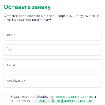
Оставьте заявку
Оставьте свое сообщение в этой форме, мы получим его на
e-mail и обязательно ответим!
Имя
*
*
ООО "ЕМЕ" 107076, г. Москва, Колодезный пер.,
дом 2а. стр. 1, ИНН 7714279375
ООО "ЕМЕ" 107076, г. Москва, Колодезный пер.,
дом 2а. стр. 1, ИНН 9718004569
E-mail
*
+7 (495) 109-09-79
(Москва)
+7 (812) 209-06-07
(Санкт-Петербург)
Сообщение
*
wms@eme.ru
Я согласен на обработку
персональных данных
и
ознакомлен с
политикой конфиденциальности
СКАЧАТЬ ПРЕЗЕНТАЦИЮ