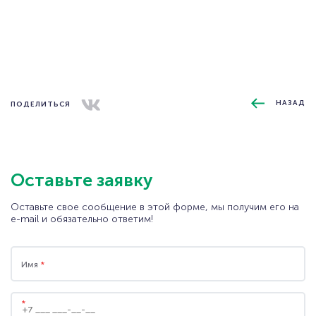
wms@eme.ru
СКАЧАТЬ ПРЕЗЕНТАЦИЮ
ЗАПРОСИТЬ ДЕМОНСТРАЦИЮ
НАЗАД
ПОДЕЛИТЬСЯ
ФУНКЦИОНАЛА
СКАЧАТЬ АНКЕТУ
ОБРАТНАЯ СВЯЗЬ
Оставьте заявку
Оставьте свое сообщение в этой форме, мы получим его на
e-mail и обязательно ответим!
Имя
*
*