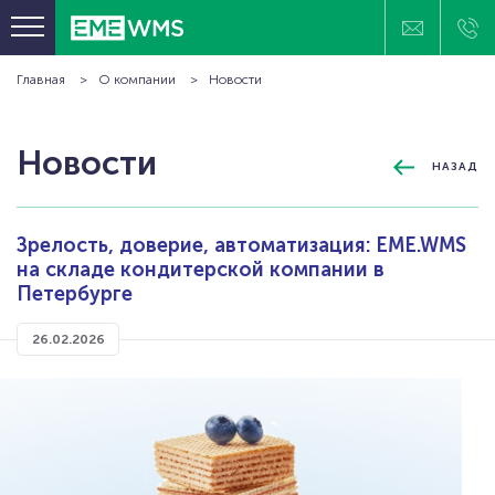
Главная
О компании
Новости
ПРОГРАММНЫЕ ПРОДУКТЫ
ОТРАСЛЕВЫЕ РЕШЕНИЯ
Новости
НАЗАД
КЛИЕНТЫ
ПРОЕКТЫ
Зрелость, доверие, автоматизация: EME.WMS
ТЕХНОЛОГИИ И ОБОРУДОВАНИЕ
на складе кондитерской компании в
БАЗА ЗНАНИЙ
Петербурге
О КОМПАНИИ
26.02.2026
КОНТАКТЫ