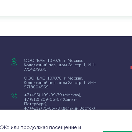
ООО "ЕМЕ" 107076, г. Москва,
Колодезный пер., дом 2а. стр. 1, ИНН
7714279375
ООО "ЕМЕ" 107076, г. Москва,
Колодезный пер., дом 2а. стр. 1, ИНН
9718004569
+7 (495) 109-09-79
(Москва),
+7 (812) 209-06-07
(Санкт-
Петербург),
+7 (4212) 71-03-70
(Дальний Восток)
wms@eme.ru
«ОК» или продолжая посещение и