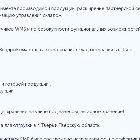
ртимента производимой продукции, расширение партнерской с
изацию управления складом.
чиков WMS и по совокупности функциональных возможностей 
вадроКом» стала автоматизация склада компании в г. Тверь.
 и готовой продукции),
укции,
е, хранение на улице под навесом, ангарное хранение).
 для отгрузки в г. Тверь и Тверскую область.
алистами ЕМЕ было предложено нетривиальное, но эффективн