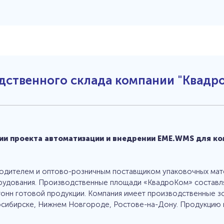
еская поддержка
ние
тинг
еры
енты для клиентов
мация для клиентов
сии
дственного склада компании "Квадр
ика данных
ка обработки персональных
х
ика конфиденциальности
ка обработки cookie-файлов
АКТЫ
ии проекта автоматизации и внедрении EME.WMS для к
СК
одителем и оптово-розничным поставщиком упаковочных матер
орудования. Производственные площади «КвадроКом» составля
онн готовой продукции. Компания имеет производственные зо
осибирске, Нижнем Новгороде, Ростове-на-Дону. Продукцию к