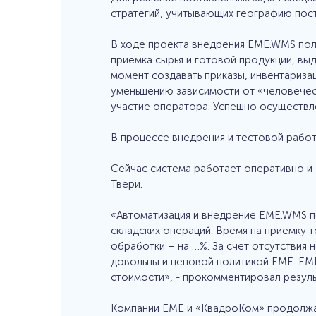
стратегий, учитывающих географию пост
В ходе проекта внедрения EME.WMS пол
приемка сырья и готовой продукции, вы
момент создавать приказы, инвентариза
уменьшению зависимости от «человечес
участие оператора. Успешно осуществл
В процессе внедрения и тестовой рабо
Сейчас система работает оперативно и 
Твери.
«Автоматизация и внедрение EME.WMS по
складских операций. Время на приемку 
обработки – на …%. За счет отсутствия
довольны и ценовой политикой EME. EM
стоимости», - прокомментировал резуль
Компании ЕМЕ и «КвадроКом» продолжат