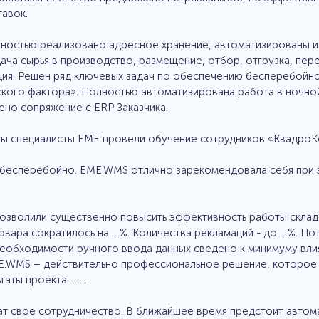
авок.
ностью реализовано адресное хранение, автоматизированы и
дача сырья в производство, размещение, отбор, отгрузка, п
ция. Решен ряд ключевых задач по обеспечению бесперебойно
кого фактора». Полностью автоматизирована работа в ночной
ено сопряжение с ERP Заказчика.
ты специалисты ЕМЕ провели обучение сотрудников «КвадроК
бесперебойно. EME.WMS отлично зарекомендовала себя при эк
зволили существенно повысить эффективность работы склада 
товара сократилось на …%. Количества рекламаций - до …%. По
 необходимости ручного ввода данных сведено к минимуму вли
E.WMS – действительно профессиональное решение, которое 
таты проекта……..
 свое сотрудничество. В ближайшее время предстоит автомат