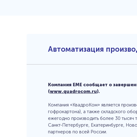
Алкоголь и напитки
Технич
E-commerce
Обуче
Электротехника
Консал
3PL Логистика
Партн
Продуктовые сети
Докум
Фармацевтика
Инфор
EME.Старт
Вакан
Цифровой склад
Автоматизация произво
Полит
Импортозамещение WMS
Полити
КЛИЕНТЫ
данны
Наши клиенты
Полит
Отзывы
Полити
КОНТ
Компания ЕМЕ сообщает о завершен
ПРОЕКТЫ
(
www.quadrocom.ru
).
Компания «КвадроКом» является произв
гофрокартона), а также складского об
ежегодно производить более 30 тысяч т
Санкт-Петербурге, Екатеринбурге, Нов
партнеров по всей России.