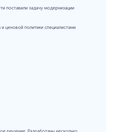
ети поставили задачу модернизации
и ценовой политики специалистами
ое решение. Разработаны несколько