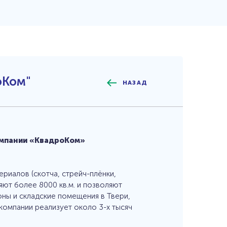
wms@eme.ru
СКАЧАТЬ ПРЕЗЕНТАЦИЮ
оКом"
ЗАПРОСИТЬ ДЕМОНСТРАЦИЮ
НАЗАД
ФУНКЦИОНАЛА
омпании «КвадроКом»
АЧАТЬ АНКЕТУ
ОБРАТНАЯ СВЯЗЬ
иалов (скотча, стрейч-плёнки,
ют более 8000 кв.м. и позволяют
ны и складские помещения в Твери,
омпании реализует около 3-х тысяч