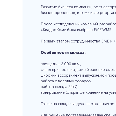
Развитие бизнеса компании, рост ассо
бизнес-процессов, в том числе реорган
После исследований компаний-разработ
«КвадроКом» была выбрана EME.WMS.
Первым этапом сотрудничества ЕМЕ и «К
Особенности склада:
площадь – 2 000 кв.м.,
склад при производстве (хранение сырья
широкий ассортимент выпускаемой прод
работа с весовым товаром,
работа склада 24x7,
зонирование (открытое хранение на улиц
Также на складе выделена отдельная зона
Для решение поставленных задач специ